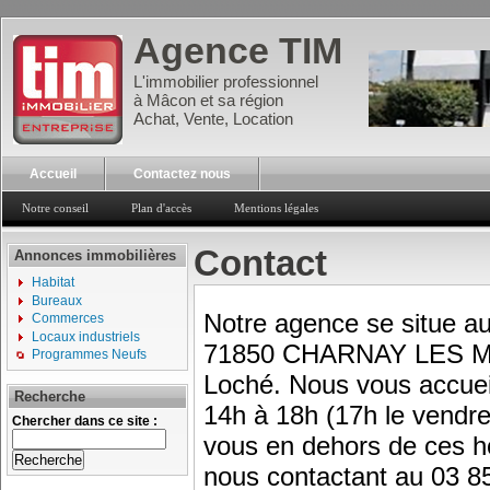
Agence TIM
L'immobilier professionnel
à Mâcon et sa région
Achat, Vente, Location
Accueil
Contactez nous
Notre conseil
Plan d'accès
Mentions légales
Contact
Annonces immobilières
Habitat
Bureaux
Notre agence se situe au
Commerces
Locaux industriels
71850 CHARNAY LES MA
Programmes Neufs
Loché. Nous vous accueil
Recherche
14h à 18h (17h le vendre
Chercher dans ce site :
vous en dehors de ces ho
nous contactant au 03 8