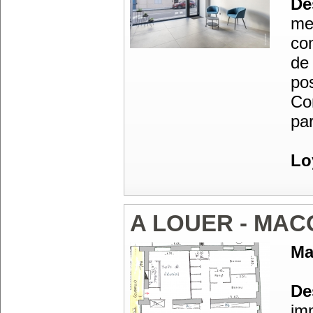
Des
me
co
de 
pos
Co
pa
Lo
A LOUER - MAC
Ma
Des
im