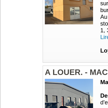
su
bu
Au
st
1, 
Lir
Lo
A LOUER. - MA
Ma
Des
d’