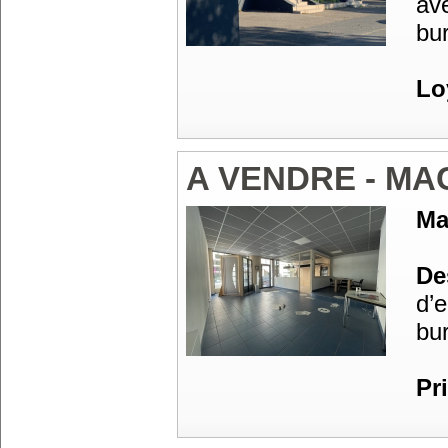
av
bu
Lo
A VENDRE - M
Ma
Des
d’
bu
Pr