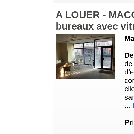
A LOUER - MAC
bureaux avec vit
Ma
Des
de
d’
co
cli
san
...
Pr