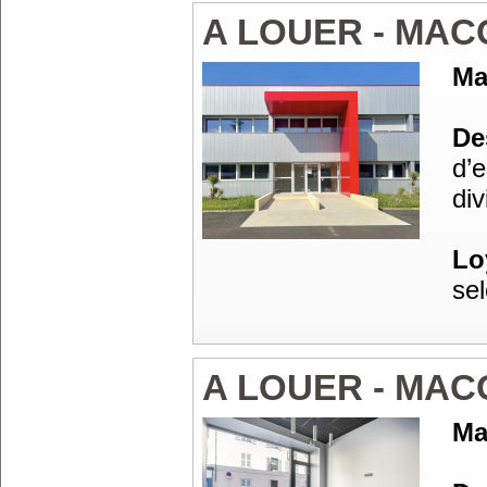
A LOUER - MAC
Ma
Des
d’
div
Lo
sel
A LOUER - MA
Ma