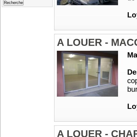
Lo
A LOUER - MA
Ma
Des
co
bu
Lo
A LOUER - CH