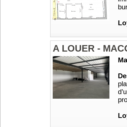
bu
Lo
A LOUER - MA
Ma
Des
pl
d’u
pr
Lo