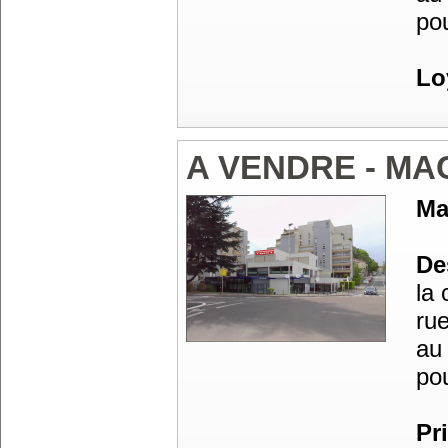
po
Lo
A VENDRE - M
Ma
Des
la
ru
au
po
Pr