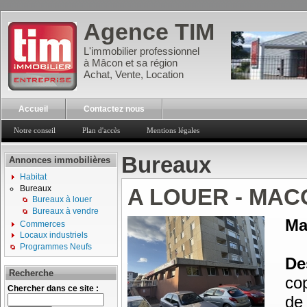
Agence TIM
L'immobilier professionnel
à Mâcon et sa région
Achat, Vente, Location
Accueil
Contactez nous
Notre conseil
Plan d'accès
Mentions légales
Bureaux
Annonces immobilières
Habitat
Bureaux
A LOUER - MA
Bureaux à louer
Bureaux à vendre
Ma
Commerces
Locaux industriels
Programmes Neufs
Des
Recherche
co
Chercher dans ce site :
de