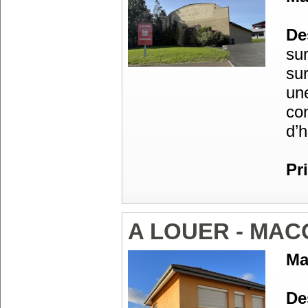
Des
sur
su
un
con
d’h
Pr
A LOUER - MAC
Ma
Des