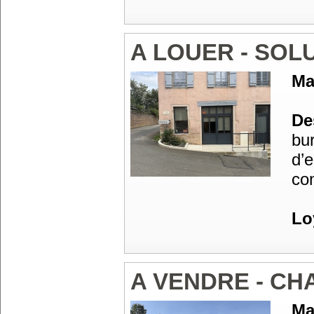
A LOUER - SOL
Ma
Des
bu
d’
co
Lo
A VENDRE - C
Ma