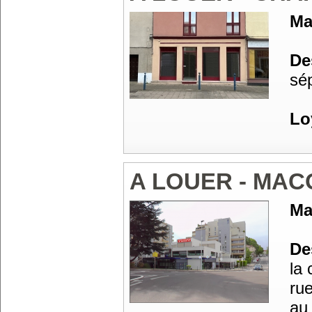
Ma
Des
sé
Lo
A LOUER - MA
Ma
Des
la
ru
au