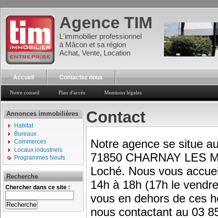
Agence TIM
L'immobilier professionnel
à Mâcon et sa région
Achat, Vente, Location
Accueil
Contactez nous
Notre conseil
Plan d'accès
Mentions légales
Contact
Annonces immobilières
Habitat
Bureaux
Notre agence se situe au
Commerces
Locaux industriels
71850 CHARNAY LES MA
Programmes Neufs
Loché. Nous vous accueil
Recherche
14h à 18h (17h le vendre
Chercher dans ce site :
vous en dehors de ces ho
nous contactant au 03 8