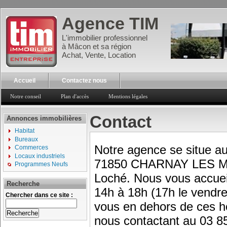
Agence TIM
L'immobilier professionnel
à Mâcon et sa région
Achat, Vente, Location
Accueil
Contactez nous
Notre conseil
Plan d'accès
Mentions légales
Contact
Annonces immobilières
Habitat
Bureaux
Notre agence se situe au
Commerces
Locaux industriels
71850 CHARNAY LES MA
Programmes Neufs
Loché. Nous vous accueil
Recherche
14h à 18h (17h le vendre
Chercher dans ce site :
vous en dehors de ces ho
nous contactant au 03 8