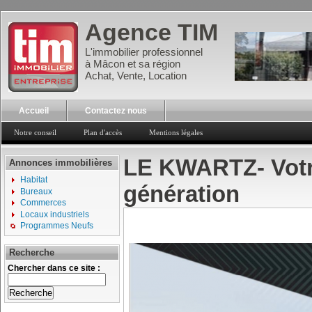
Agence TIM
L'immobilier professionnel
à Mâcon et sa région
Achat, Vente, Location
Accueil
Contactez nous
Notre conseil
Plan d'accès
Mentions légales
LE KWARTZ- Votr
Annonces immobilières
Habitat
génération
Bureaux
Commerces
Locaux industriels
Programmes Neufs
Recherche
Chercher dans ce site :